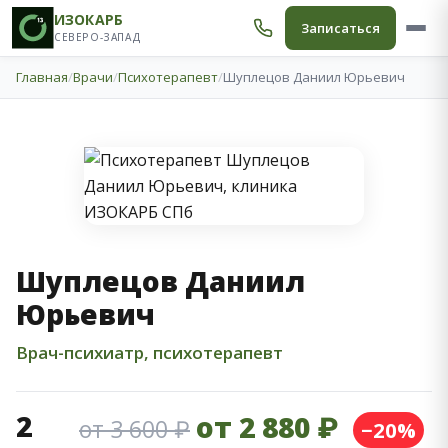
ИЗОКАРБ
Записаться
СЕВЕРО-ЗАПАД
Главная
/
Врачи
/
Психотерапевт
/
Шуплецов Даниил Юрьевич
Шуплецов Даниил
Юрьевич
Врач-психиатр, психотерапевт
2
от 2 880 ₽
от 3 600 ₽
−20%